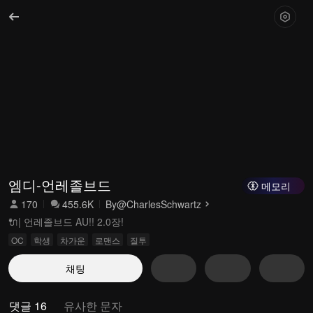
엠디-언레졸브드
메모리
170
455.6K
By
@CharlesSchwartz
🔌| 언레졸브드 AU!! 2.0장!
OC
학생
차가운
로맨스
질투
채팅
댓글 16
유사한 문자