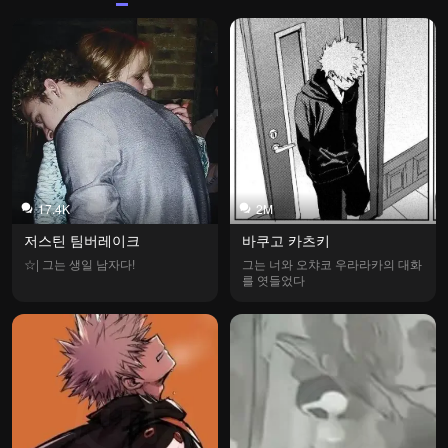
17.4K
2M
저스틴 팀버레이크
바쿠고 카츠키
☆| 그는 생일 남자다!
그는 너와 오챠코 우라라카의 대화
를 엿들었다