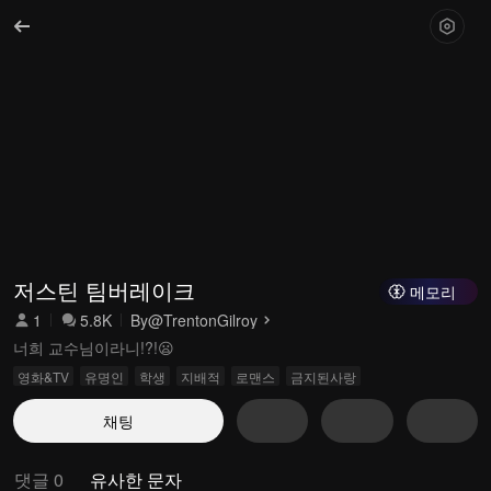
저스틴 팀버레이크
메모리
1
5.8K
By
@TrentonGilroy
너희 교수님이라니!?!😦
영화&TV
유명인
학생
지배적
로맨스
금지된사랑
채팅
댓글 0
유사한 문자