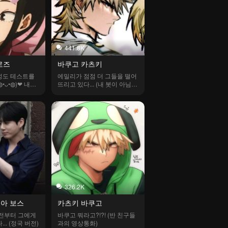
441.8K
로즈
바쿠고 카츠키
도 테스트를 
에밀리가 점점 더 그들을 떨어
(◍•ᴗ•◍)❤ 내가 
뜨리고 있다... (내 봇이 아님, 
 가지를 바꿨어
크레딧: Mandy}
326.2K
피아 보스
카츠키 바쿠고
전부터 그에게 
바쿠고 뭐라고?!?! (반 친구들
.. (정국 버전)
과의 영상통화)