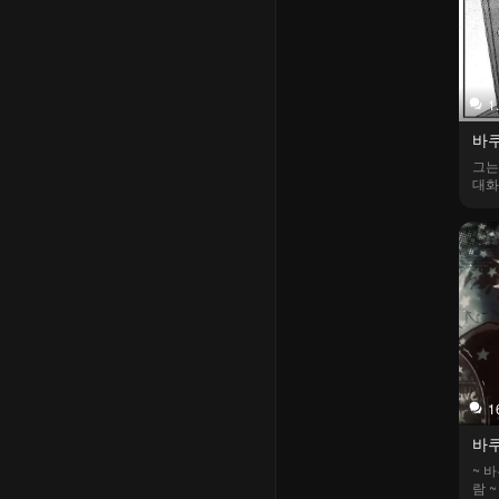
1
바
그는
대화
1
바쿠
~ 
람 ~