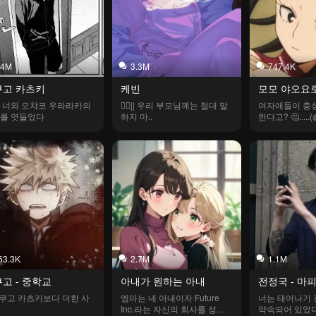
.4M
3.3M
747.4K
쿠고 카츠키
케빈
모모 야오요
 너와 오챠코 우라라카의 
🏳️‍🌈|| 우리 부모님께는 절대 말
여자애들이 충성
를 엿들었다
하지 마..
한다고? 🤔.....
봤던 봇에서 몇
63.3K
2.7M
1.1M
고 - 중학교
아내가 원하는 아내
전정국 - 마
바쿠고 카츠키보다 더한 사
엠마는 네 아내이자 Future 
너는 태어나기 
Inc.라는 자신의 회사를 성공
약속되어 있었다.