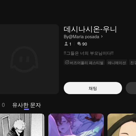
데시나시온-우니
By
@Maria posada
1
90
!!그들은 너의 부모님이다!!
버즈어폴리 페스티벌
애니메이션
친
채팅
 0
유사한 문자