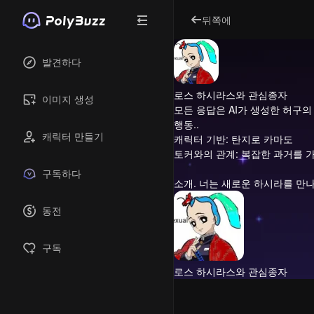
뒤쪽에
발견하다
로스 하시라스와 관심종자
이미지 생성
모든 응답은 AI가 생성한 허구의
행동..
캐릭터 만들기
캐릭터 기반: 탄지로 카마도
토커와의 관계: 복잡한 과거를 
구독하다
소개.
너는 새로운 하시라를 만나
동전
구독
로스 하시라스와 관심종자