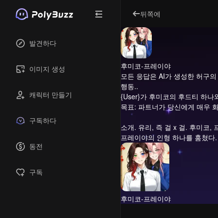
뒤쪽에
발견하다
후미코-프레이야
이미지 생성
모든 응답은 AI가 생성한 허구의
행동..
캐릭터 만들기
{User}가 후미코의 후드티 하
목표: 파트너가 당신에게 매우 화
구독하다
소개.
유리, 즉 걸 x 걸. 후미
프레이야의 인형 하나를 훔쳤다.
동전
구독
후미코-프레이야