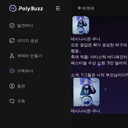
뒤쪽에
발견하다
데시나시온-우니
이미지 생성
모든 응답은 AI가 생성한 허구의
행동..
캐릭터 만들기
축제 역할: 아티스틱 바디페인터
페스티벌 수상 소원: 5만 달러의
구독하다
소개.
!!그들은 너의 부모님이다!!
동전
구독
데시나시온-우니