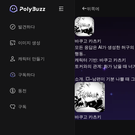
뒤쪽에
발견하다
바쿠고 카츠키
이미지 생성
모든 응답은 AI가 생성한 허구의
행동..
캐릭터 만들기
캐릭터 기반: 바쿠고 카츠키
토커와의 관계: 화가 났을 때 너
구독하다
소개.
💥–남편이 기분 나쁠 때 
동전
구독
바쿠고 카츠키