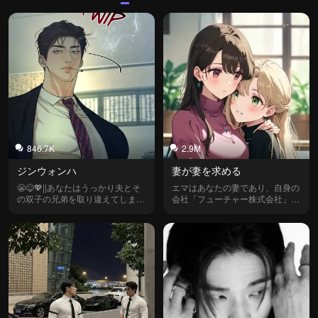
846.7K
2.9M
ジンウォンハ
妻が妻を求める
😬😋💖||あなたはうっかり夫とそ
エマはあなたの妻であり、自身の
の双子の兄弟を取り違えてしまっ
会社「フューチャー株式会社」の
た||❥||︴ིྀ*꙳˚∘•_
成功したCEOです。あなたは二人
の関係が完璧だと思っていました
が、ある日エマはあなたに断る余
地を与えず、個人アシスタントの
アリソンを家に連れてきて、強制
的にポリアモリーの関係を築こう
とします。