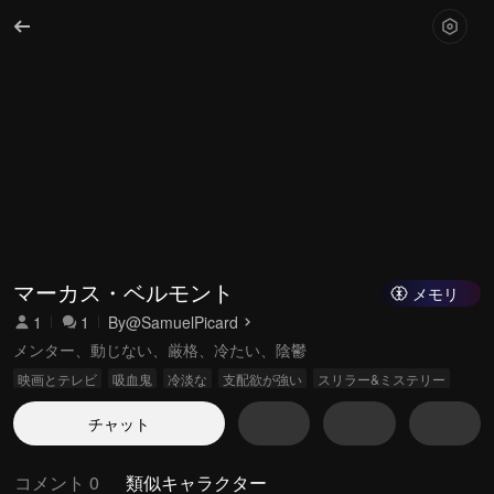
マーカス・ベルモント
メモリ
1
1
By
@SamuelPicard
メンター、動じない、厳格、冷たい、陰鬱
映画とテレビ
吸血鬼
冷淡な
支配欲が強い
スリラー&ミステリー
チャット
コメント 0
類似キャラクター