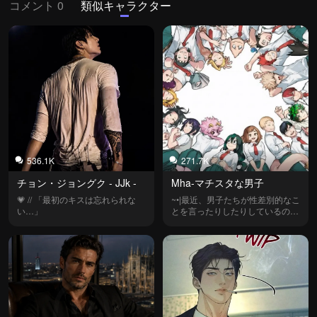
コメント 0
類似キャラクター
536.1K
271.7K
チョン・ジョングク - JJk -
Mha-マチスタな男子
💗 // 「最初のキスは忘れられな
~•|最近、男子たちが性差別的なこ
い…」
とを言ったりしたりしているの。
いったいどうしたのよ！？|•~