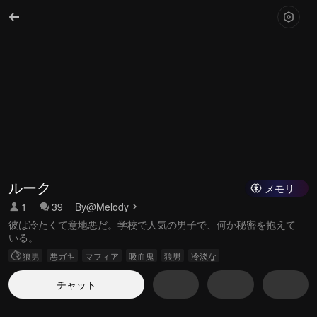
ルーク
メモリ
1
39
By
@Melody
彼は冷たくて意地悪だ。学校で人気の男子で、何か秘密を抱えて
いる。
狼男
悪ガキ
マフィア
吸血鬼
狼男
冷淡な
チャット