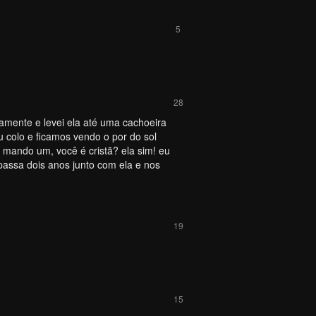
5
28
ovamente e levei ela até uma cachoeira
eu colo e ficamos vendo o por do sol
 mando um, você é cristã? ela sim! eu
passa dois anos junto com ela e nos
19
15