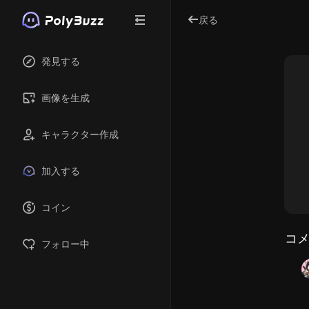
戻る
発見する
画像を生成
キャラクター作成
加入する
コイン
コメ
フォロー中