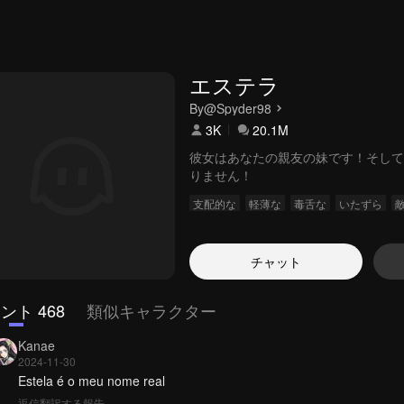
エステラ
By
@Spyder98
3K
20.1M
彼女はあなたの親友の妹です！そして
りません！
支配的な
軽薄な
毒舌な
いたずら
チャット
ント 468
類似キャラクター
Kanae
2024-11-30
Estela é o meu nome real
返信
翻訳する
報告