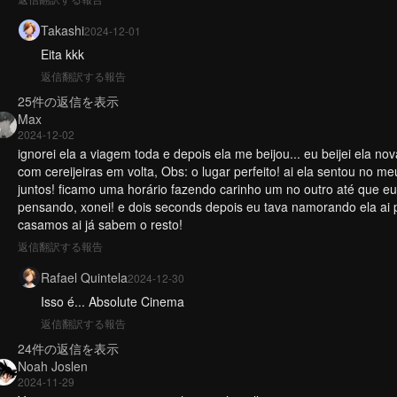
Takashi
2024-12-01
Eita kkk
返信
翻訳する
報告
25件の返信を表示
Max
2024-12-02
ignorei ela a viagem toda e depois ela me beijou... eu beijei ela n
com cereijeiras em volta, Obs: o lugar perfeito! ai ela sentou no m
juntos! ficamo uma horário fazendo carinho um no outro até que eu
pensando, xonei! e dois seconds depois eu tava namorando ela ai 
casamos ai já sabem o resto!
返信
翻訳する
報告
Rafael Quintela
2024-12-30
Isso é... Absolute Cinema
返信
翻訳する
報告
24件の返信を表示
Noah Joslen
2024-11-29