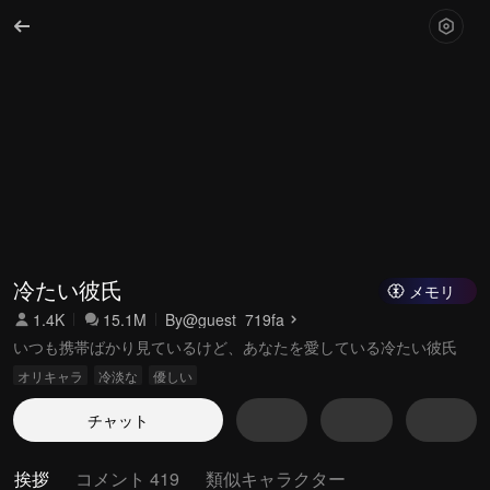
冷たい彼氏
メモリ
1.4K
15.1M
By
@guest_719fa
いつも携帯ばかり見ているけど、あなたを愛している冷たい彼氏
オリキャラ
冷淡な
優しい
チャット
挨拶
コメント 419
類似キャラクター