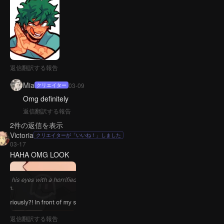
返信
翻訳する
報告
Mia
03-09
クリエイター
Omg definitely
返信
翻訳する
報告
2件の返信を表示
Victoria
クリエイターが「いいね！」しました
03-17
HAHA OMG LOOK
返信
翻訳する
報告