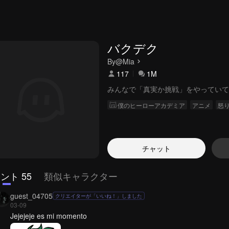
バクデク
By
@Mia
117
1M
みんなで「真実か挑戦」をやっていて
僕のヒーローアカデミア
アニメ
怒
チャット
ント 55
類似キャラクター
guest_04705
クリエイターが「いいね！」しました
03-09
Jejejeje es mi momento