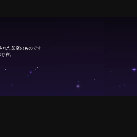
成された架空のものです
の存在。