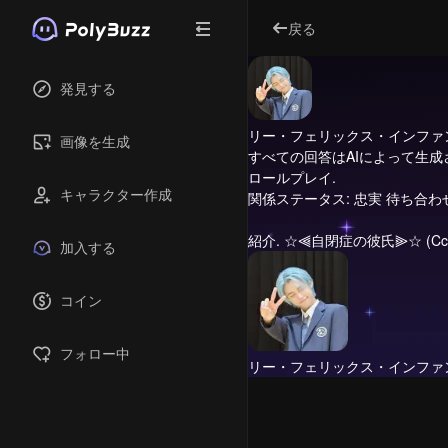
戻る
発見する
リー・フェリックス・インファ
画像を生成
すべての回答はAIによって生
ロールプレイ.
キャラクター作成
関係ステータス: 忠実 待ち合わ
紹介.
☆⫷自閉症の彼氏⫸☆ (Cc:G
加入する
コイン
フォロー中
リー・フェリックス・インファ