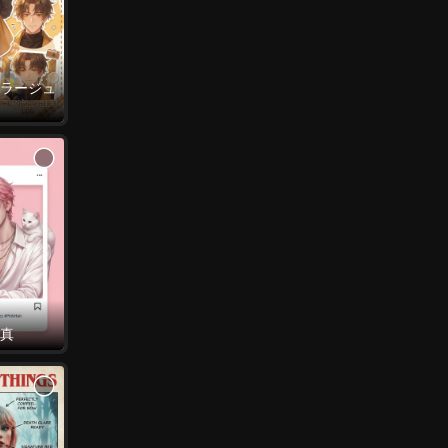
ラージュ
真