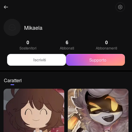
Mikaela
0
6
0
Sostenitori
Abbonati
Abbonamenti
Supporto
Iscriviti
Caratteri