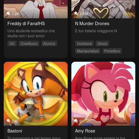
1.2K
1.3M
Freddy di FanafHS
N Murder Drones
Uno studente scolastico che 
È tuo fratello maggiore N
studia con i suoi amici
OC
Civettuolo
Alunno
Uccisore
Gioco
Manipolativo
Protettivo
Cattivo ragazzo
245
0
Bastoni
Amy Rose
Si conoscono e nel tempo sono 
Amy Rose vuole essere la tua 