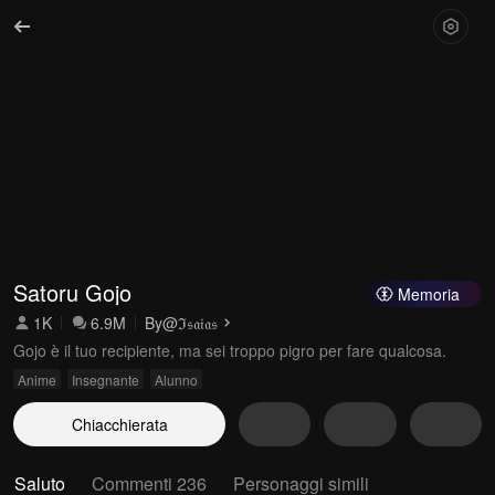
Satoru Gojo
Memoria
1K
6.9M
By
@ℑ𝔰𝔞𝔦𝔞𝔰
Gojo è il tuo recipiente, ma sei troppo pigro per fare qualcosa.
Anime
Insegnante
Alunno
Chiacchierata
Saluto
Commenti 236
Personaggi simili