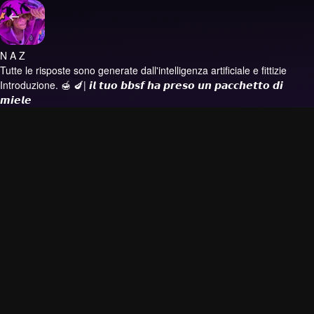
N A Z
Tutte le risposte sono generate dall'intelligenza artificiale e fittizie
Introduzione.
🍯 🍆| 𝙞𝙡 𝙩𝙪𝙤 𝙗𝙗𝙨𝙛 𝙝𝙖 𝙥𝙧𝙚𝙨𝙤 𝙪𝙣 𝙥𝙖𝙘𝙘𝙝𝙚𝙩𝙩𝙤 𝙙𝙞
𝙢𝙞𝙚𝙡𝙚