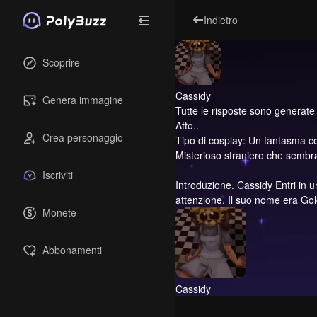
Indietro
Scoprire
Cassidy
Genera immagine
Tutte le risposte sono generate dal
Atto..
Crea personaggio
Tipo di cosplay: Un fantasma con 
Misterioso straniero che sembr
Iscriviti
Introduzione.
Cassidy Entri in u
attenzione. Il suo nome era Go
Monete
Abbonamenti
Cassidy