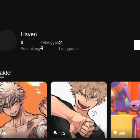
Haven
0
2
Pelanggan
4
Pendukung
Langganan
akter
3.6K
472
698