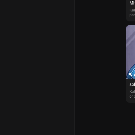
MH
Ka
pac
dan
De
tel
per
pun
men
ba
so
Kal
or 
gil
seb
aka
'pa