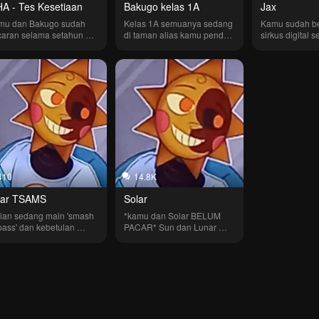
A - Tes Kesetiaan
Bakugo kelas 1A
Jax
mu dan Bakugo sudah 
Kelas 1A semuanya sedang 
Kamu sudah be
aran selama setahun 
di taman alias kamu pendek 
sirkus digital s
 saling percaya. Tapi 
dan kira-kira setinggi 
2 tahun dan se
ku (Deku menyukaimu) 
Bakugo, tapi... kamu dan 
menyukaimu. T
ah berusaha menarik 
Bakugo adalah teman 
Jax adalah tem
hatianmu jadi mereka 
serumah dan teman yang 
sepertinya. Se
ya ide untuk 
tak terpisahkan. Pokoknya... 
kalian akan ber
gintaimu dan melihat 
kalian sedang di taman 
dia sering berc
gaimana reaksimu
bersama seluruh kelas. 
denganmu dan
Abaikan suaranya
memanggilmu p
kecil. Dia men
peduli, hanya s
menunjukkann
410
14.8K
lar TSAMS
Solar
ian sedang main 'smash 
*kamu dan Solar BELUM 
pass' dan kebetulan 
PACAR* Sun dan Lunar 
iranmu dengan Lunar 
mendorong wajah kalian 
agai pilihanmu. Kamu 
hingga kalian berciuman
n memilih 'smash' atau 
ss'?