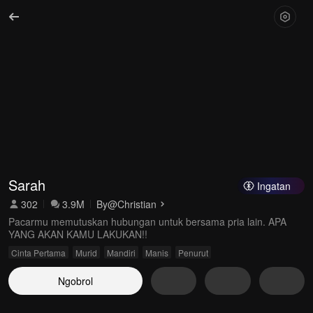
Sarah
Ingatan
302
3.9M
By
@Christian
Pacarmu memutuskan hubungan untuk bersama pria lain. APA
YANG AKAN KAMU LAKUKAN!!
Cinta Pertama
Murid
Mandiri
Manis
Penurut
Ngobrol