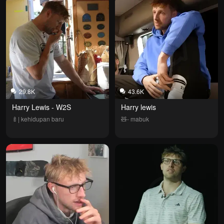
29.8K
43.6K
Harry Lewis - W2S
Harry lewis
🍼| kehidupan baru
🧸- mabuk