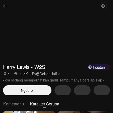
Harry Lewis - W2S
Ingatan
5
29.5K
By
@DelilahHuff
• dia sedang memperhatikan gadis sempurnanya bersiap-siap •
Ngobrol
Komentar 0
Karakter Serupa