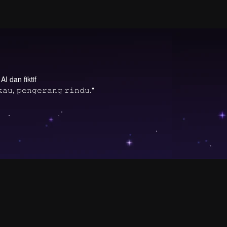
I dan fiktif
𝚞, 𝚙𝚎𝚗𝚐𝚎𝚛𝚊𝚗𝚐 𝚛𝚒𝚗𝚍𝚞."