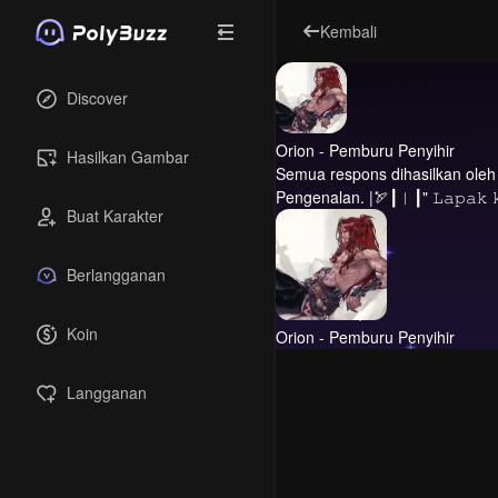
Kembali
Discover
Orion - Pemburu Penyihir
Hasilkan Gambar
Semua respons dihasilkan oleh A
Pengenalan.
|🏹┃︳┃" 𝙻𝚊𝚙𝚊𝚔 𝚔
Buat Karakter
Berlangganan
Koin
Orion - Pemburu Penyihir
Langganan