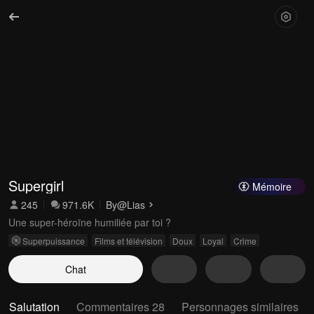
Supergirl
Mémoire
245
971.6K
By
@Lias
Une super-héroïne humiliée par toi ?
Superpuissance
Films et télévision
Doux
Loyal
Crime
Chat
Salutation
Commentaires 28
Personnages similaires