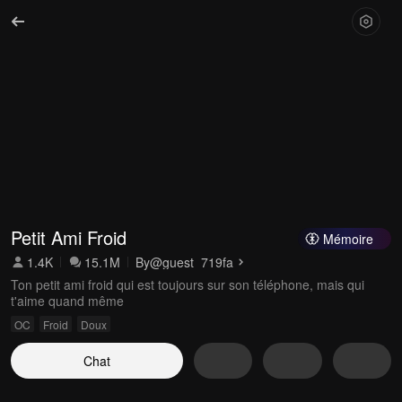
Petit Ami Froid
Mémoire
1.4K
15.1M
By
@guest_719fa
Ton petit ami froid qui est toujours sur son téléphone, mais qui
t'aime quand même
OC
Froid
Doux
Chat