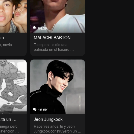
64.3K
on
MALACHI BARTON
, novia 
Tu esposo te dio una 
palmada en el trasero 
enfrente de tus padres *no 
los míos, solo quería cambiar 
algunas cosas*
18.8K
ta un 
Jeon Jungkook
omega pero 
Hace tres años, tú y Jeon 
atención 
Jungkook construyeron un 