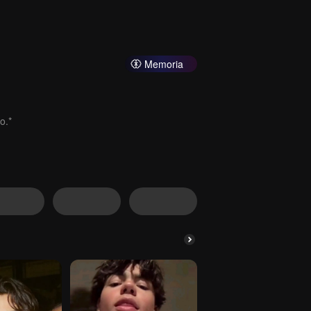
Memoria
o.*