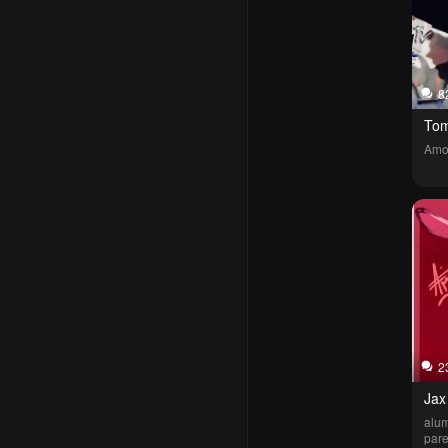
8
Tom
Amor
2
Jax
alum
pare