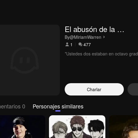
El abusón de la 
secundaria
By
@MiriamWarren
1
477
*Ustedes dos estaban en octavo grad
Charlar
entarios 0
Personajes similares