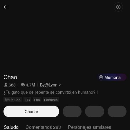
Chao
Memoria
688
4.7M
By
@Lynn
¿Tu gato que de repente se convirtió en humano?!!
Peludo
OC
Frío
Fantasía
Charlar
Saludo
Comentarios 283
Personajes similares