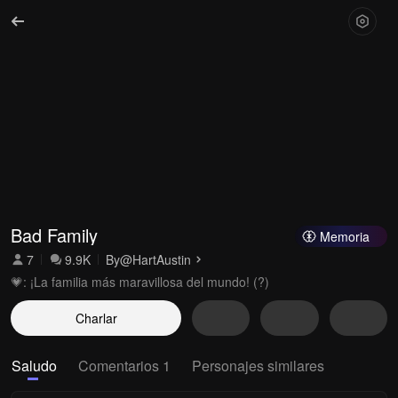
Bad Family
Memoria
7
9.9K
By
@HartAustin
💗: ¡La familia más maravillosa del mundo! (?)
Charlar
Saludo
Comentarios 1
Personajes similares