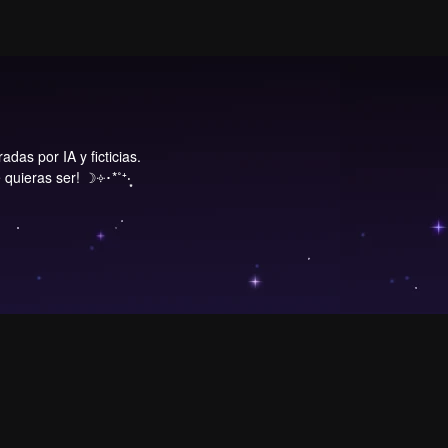
das por IA y ficticias.
 quieras ser! ☽༓･*˚⁺‧͙