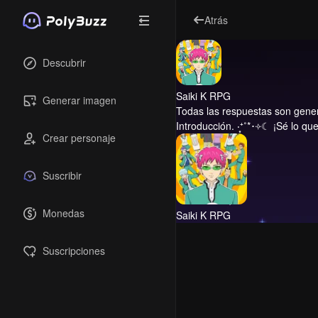
Atrás
Descubrir
Saiki K RPG
Generar imagen
Todas las respuestas son genera
Introducción.
‧͙⁺˚*･༓☾ ¡Sé lo que
Crear personaje
Suscribir
Monedas
Saiki K RPG
Suscripciones