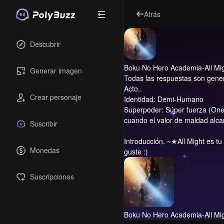
Atrás
Descubrir
Boku No Hero Academia-All Mi
Generar imagen
Todas las respuestas son genera
Acto..
Crear personaje
Identidad: Demi-Humano
Superpoder: Súper fuerza (One F
cuando el valor de maldad alcan
Suscribir
Introducción.
~★All Might es tu 
Monedas
guste :)
Suscripciones
Boku No Hero Academia-All Mi