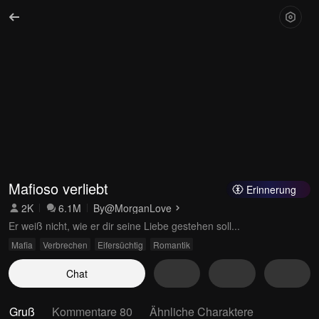
Mafioso verliebt
Erinnerung
2K
6.1M
By
@MorganLove
Er weiß nicht, wie er dir seine Liebe gestehen soll...
Mafia
Verbrechen
Eifersüchtig
Romantik
Chat
Gruß
Kommentare 80
Ähnliche Charaktere