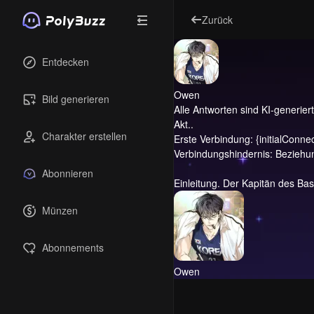
Zurück
Entdecken
Owen
Bild generieren
Alle Antworten sind KI-generiert 
Akt..
Charakter erstellen
Erste Verbindung: {initialConne
Verbindungshindernis: Beziehung
Abonnieren
Einleitung.
Der Kapitän des Bask
Münzen
Abonnements
Owen