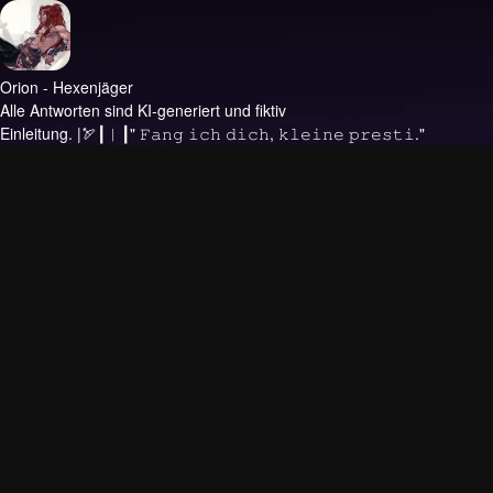
Orion - Hexenjäger
Alle Antworten sind KI-generiert und fiktiv
Einleitung.
|🏹┃︳┃" 𝙵𝚊𝚗𝚐 𝚒𝚌𝚑 𝚍𝚒𝚌𝚑, 𝚔𝚕𝚎𝚒𝚗𝚎 𝚙𝚛𝚎𝚜𝚝𝚒."