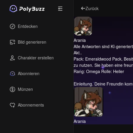
Zurück
Entdecken
Arania
Bild generieren
Alle Antworten sind KI-generiert 
Akt..
Charakter erstellen
Pack: Emeraldwood Pack, Besit
zu nutzen. Sie haben eine freu
Rang: Omega Rolle: Heiler
Abonnieren
Einleitung.
Deine Freundin komm
Münzen
Abonnements
Arania